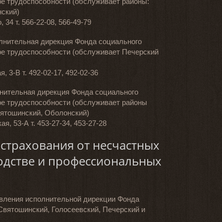
ре трудоспособности (обслуживает районы:
нский)
, 34 т. 566-22-08, 566-49-79
лнительная дирекция Фонда социального
ре трудоспособности (обслуживает Печерский
я, 3-В т. 492-02-17, 492-02-36
нительная дирекция Фонда социального
ре трудоспособности (обслуживает районы
вятошинский, Оболонский)
кая, 53-А т. 453-27-34, 453-27-28
страхования от несчастных
одстве и профессиональных
вления исполнительной дирекции Фонда
Святошинский, Голосеевский, Печерский и