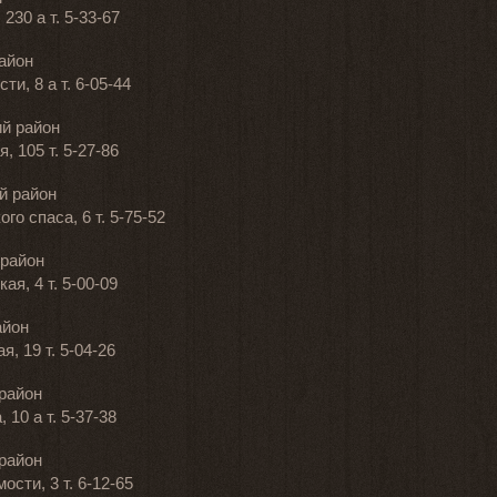
230 а т. 5-33-67
айон
и, 8 а т. 6-05-44
й район
, 105 т. 5-27-86
й район
го спаса, 6 т. 5-75-52
район
ая, 4 т. 5-00-09
айон
я, 19 т. 5-04-26
район
 10 а т. 5-37-38
район
ости, 3 т. 6-12-65