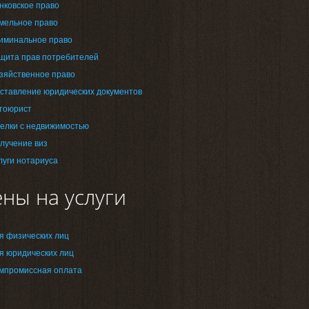
нковское право
мельное право
иминальное право
щита прав потребителей
зяйственное право
ставление юридических документов
тоюрист
елки с недвижимостью
лучение виз
луги нотариуса
ны на услуги
я физических лиц
я юридических лиц
мпромиссная оплата