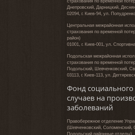
страхования по временной поте
Днепровский, Дарницкий, Десня
02094, г. Киев-94, ул. Попудренко
Центральная межрайонная испо
страхования по временной поте
район)
01001, г. Киев-001, ул. Спортивна
Подольская межрайонная испол
страхования по временной поте
Подольский, Шевченковский, С
03113, г. Киев-113, ул. Дегтяревс
Фонд социального 
случаев на произв
заболеваний
Правобережное отделение Упра
(Шевченковский, Соломенский, 
Подольский районные отделы)