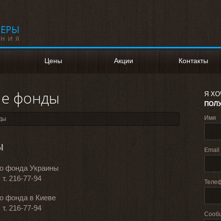
Цены
Акции
Контакты
ые фонды
Я ХО
ПОЛ
Имя
ды
ы
Email
го фонда Украины
 т. 216-77-94
Теле
о фонда в Киеве
 т. 216-77-94
Сооб