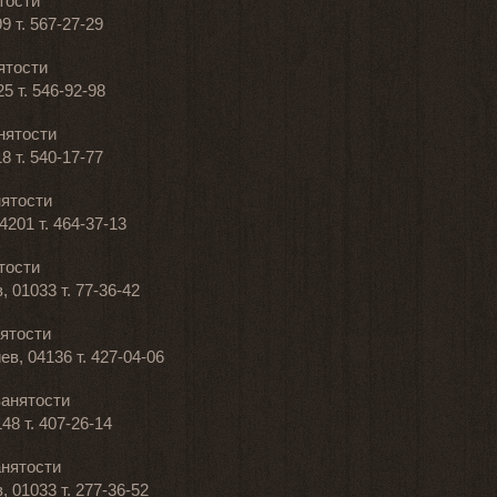
тости
9 т. 567-27-29
ятости
25 т. 546-92-98
нятости
8 т. 540-17-77
нятости
04201 т. 464-37-13
тости
в, 01033 т. 77-36-42
ятости
ев, 04136 т. 427-04-06
занятости
148 т. 407-26-14
анятости
в, 01033 т. 277-36-52