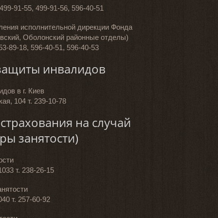
. 499-91-55, 499-91-56, 596-40-51
ления исполнительной дирекции Фонда
овский, Оболонский районные отделы)
353-89-18, 596-40-51, 596-40-53
защиты инвалидов
дов в г. Киев
ая, 104 т. 239-10-78
страхования на случай
ры занятости)
ости
1033 т. 238-26-15
анятости
040 т. 257-60-92