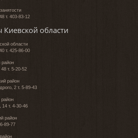
занятости
48 т. 403-83-12
 Киевской области
ской области
40 т. 425-86-00
 район
48 т. 5-20-52
ий район
рого, 2 т. 5-89-43
 район
 14 т. 4-30-46
й район
 6-89-77
район