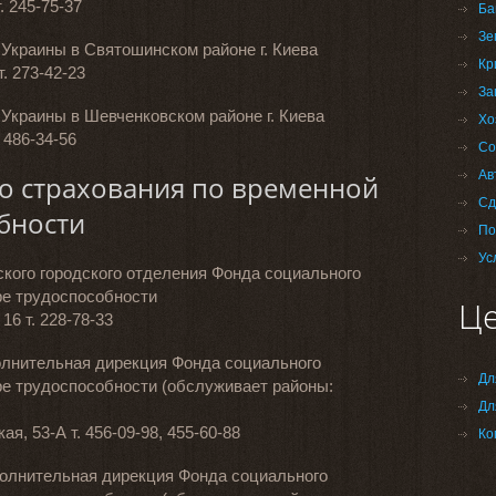
т. 245-75-37
Ба
Зе
Украины в Святошинском районе г. Киева
Кр
т. 273-42-23
За
Украины в Шевченковском районе г. Киева
Хо
. 486-34-56
Со
Ав
о страхования по временной
Сд
бности
По
Ус
кого городского отделения Фонда социального
ре трудоспособности
Це
 16 т. 228-78-33
олнительная дирекция Фонда социального
Дл
ре трудоспособности (обслуживает районы:
Дл
кая, 53-А т. 456-09-98, 455-60-88
Ко
олнительная дирекция Фонда социального